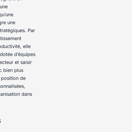
 une
 qu’une
gre une
tratégiques. Par
stissement
ductivité, elle
 dotée d’équipes
cteur et saisir
c bien plus
 position de
sonnalisées,
anisation dans
s