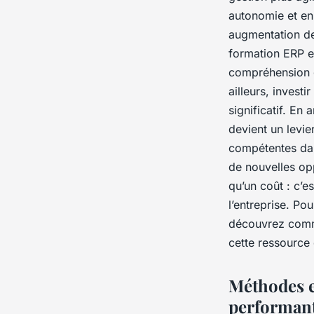
autonomie et en 
augmentation de 
formation ERP ef
compréhension gl
ailleurs, invest
significatif. En
devient un levie
compétentes dans
de nouvelles op
qu’un coût : c’e
l’entreprise. Po
découvrez comme
cette ressource
Méthodes e
performan