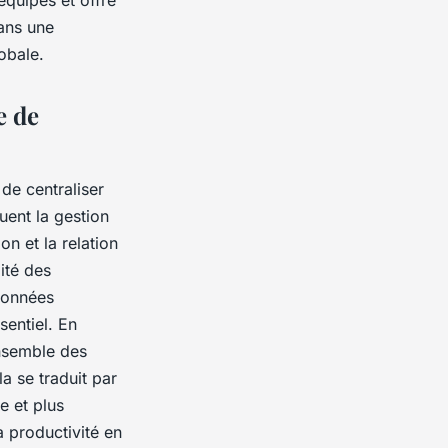
quipes et offre
dans une
obale.
e de
 de centraliser
luent la gestion
n et la relation
dité des
 données
sentiel. En
ensemble des
a se traduit par
e et plus
a productivité en