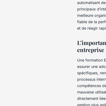
automatisant des
principaux d’int
meilleure organi
fiable de la per
et de réagir ra
L’importan
entreprise
Une formation ER
assurer une ado
spécifiques, re
processus inter
compétences des 
mauvaise utilisa
directement liée
gestion plus ag