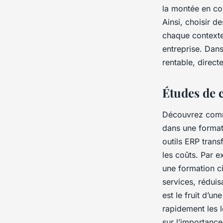
la montée en co
Ainsi, choisir d
chaque contexte 
entreprise. Dan
rentable, direct
Études de c
Découvrez commen
dans une format
outils ERP trans
les coûts. Par 
une formation ci
services, réduis
est le fruit d’u
rapidement les l
sur l’importanc