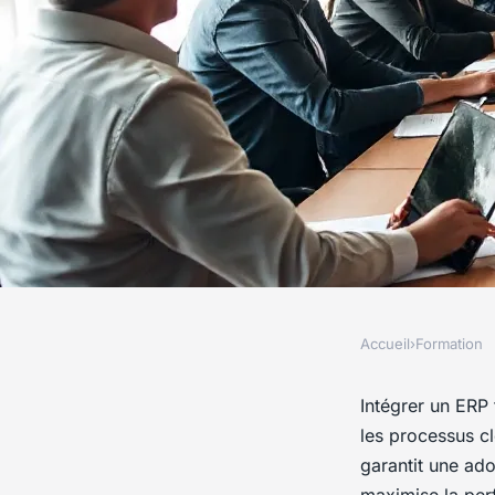
Accueil
›
Formation
FORMATION
Maximisez la perfo
Intégrer un ERP 
les processus c
entreprise avec une
garantit une ado