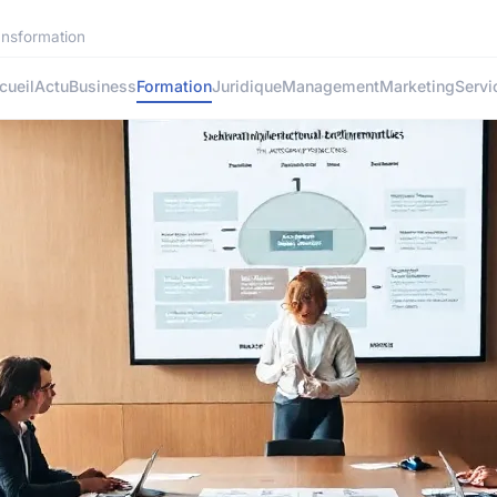
ansformation
cueil
Actu
Business
Formation
Juridique
Management
Marketing
Servi