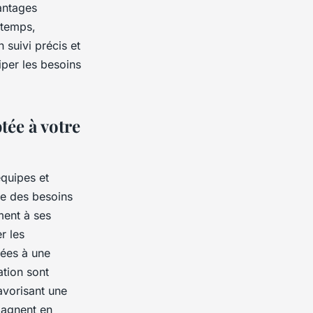
antages
 temps,
 suivi précis et
iper les besoins
tée à votre
équipes et
de des besoins
ment à ses
r les
iées à une
ation sont
avorisant une
gagnent en