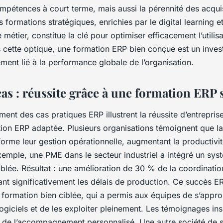
mpétences à court terme, mais aussi la pérennité des acqui
es formations stratégiques, enrichies par le digital learning 
métier, constitue la clé pour optimiser efficacement l’utili
s cette optique, une formation ERP bien conçue est un inves
ement lié à la performance globale de l’organisation.
as : réussite grâce à une formation ERP 
t des cas pratiques ERP illustrent la réussite d’entreprise
ion ERP adaptée. Plusieurs organisations témoignent que la
forme leur gestion opérationnelle, augmentant la productivit
exemple, une PME dans le secteur industriel a intégré un sy
blée. Résultat : une amélioration de 30 % de la coordination
ant significativement les délais de production. Ce succès E
ne formation bien ciblée, qui a permis aux équipes de s’appro
ogiciels et de les exploiter pleinement. Les témoignages in
e de l’accompagnement personnalisé. Une autre société de s