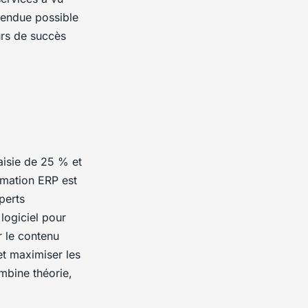
 rendue possible
urs de succès
aisie de 25 % et
rmation ERP est
perts
logiciel pour
er le contenu
et maximiser les
mbine théorie,