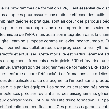
le de programmes de formation ERP, il est essentiel de dist
us adaptées pour assurer une maîtrise efficace des outils. 
ombinant théorie et pratique, sont au cœur des parcours p
les permettent aux apprenants de comprendre non seulemen
echnique de l’ERP, mais aussi son intégration dans la chaî
 digital learning s’impose comme un levier incontournable. E
cès, il permet aux collaborateurs de progresser à leur rythme
ractifs et actualisés. Cette modalité est particulièrement a
 changements fréquents des logiciels ERP et favoriser un
inue. L’intégration de programmes de formation ERP adapt
urs renforce encore l’efficacité. Les formations sectorielle
ues des utilisateurs, ce qui augmente l’impact sur la product
des outils par les équipes. Les parcours personnalisés perm
ompétences précises, évitant ainsi des enseignements géné
eux opérationnels. Enfin, la réussite d’une formation ERP p
 et l’obtention de certifications. Ces processus garantissen