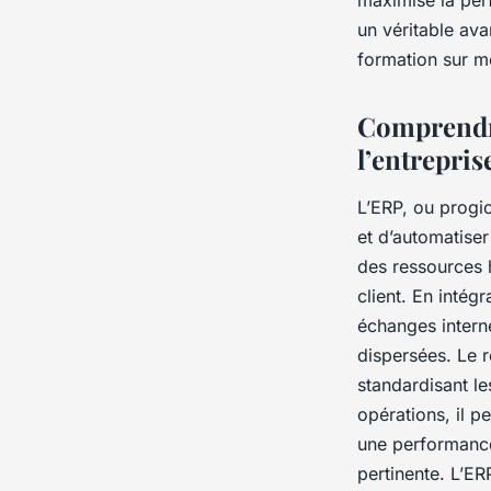
maximise la per
stratégique
un véritable av
formation sur me
Jules
•
21 janvier 2026
•
7 min de lecture
Comprendre
l’entrepris
L’ERP, ou progic
et d’automatiser
des ressources h
client. En intégr
échanges interne
dispersées. Le r
standardisant le
opérations, il p
une performance
pertinente. L’ER