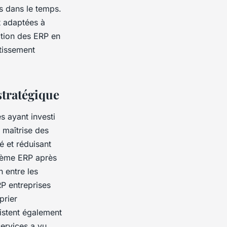
s dans le temps.
et adaptées à
sation des ERP en
tissement
stratégique
s ayant investi
 maîtrise des
é et réduisant
stème ERP après
 entre les
RP entreprises
prier
sistent également
ervices a vu