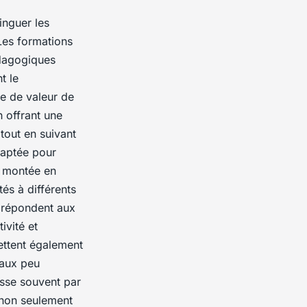
inguer les
Les formations
édagogiques
t le
ne de valeur de
n offrant une
 tout en suivant
daptée pour
e montée en
és à différents
s répondent aux
ivité et
ettent également
raux peu
asse souvent par
t non seulement