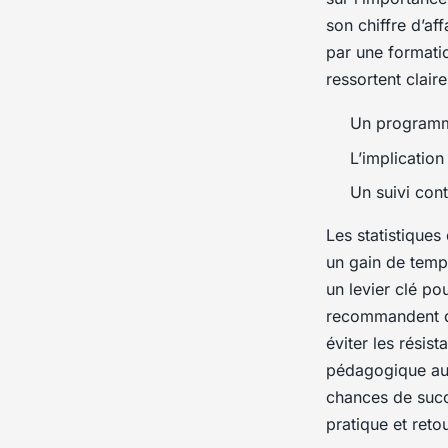
son chiffre d’af
par une formati
ressortent clai
Un programme
L’implication
Un suivi con
Les statistique
un gain de temp
un levier clé po
recommandent d’
éviter les résist
pédagogique aux
chances de succ
pratique et reto