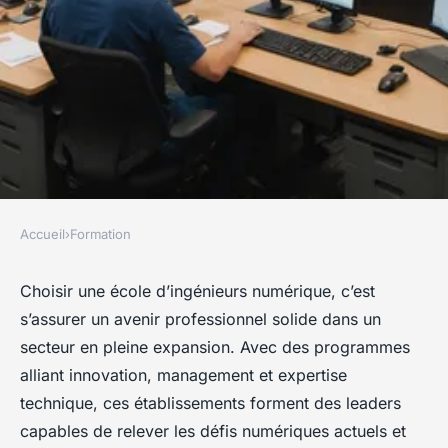
Accueil
›
Formation
FORMATION
École ingénieurs numérique :
Choisir une école d’ingénieurs numérique, c’est
s’assurer un avenir professionnel solide dans un
votre avenir se construit ici !
secteur en pleine expansion. Avec des programmes
alliant innovation, management et expertise
Jules
•
5 août 2025
•
5 min de lecture
technique, ces établissements forment des leaders
capables de relever les défis numériques actuels et