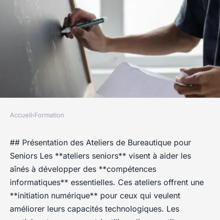
Accueil
›
Formation
FORMATION
Initiation Bureautique en
## Présentation des Ateliers de Bureautique pour
Seniors Les **ateliers seniors** visent à aider les
Entreprise : Ateliers Spécial
aînés à développer des **compétences
Seniors pour Maîtriser le
informatiques** essentielles. Ces ateliers offrent une
Numérique
**initiation numérique** pour ceux qui veulent
améliorer leurs capacités technologiques. Les
Jules
•
23 avril 2025
•
6 min de lecture