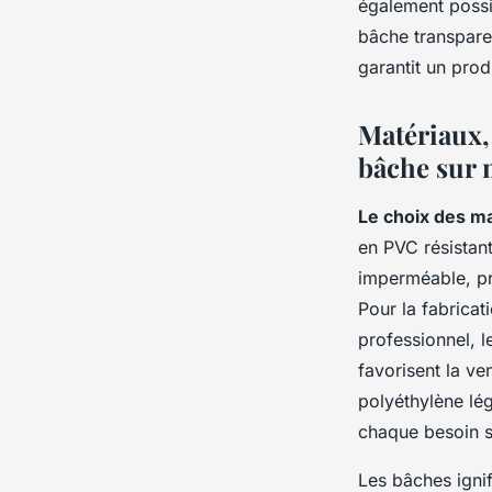
également possi
bâche transparen
garantit un prod
Matériaux,
bâche sur 
Le choix des m
en PVC résistan
imperméable, pr
Pour la fabricat
professionnel, 
favorisent la ve
polyéthylène lég
chaque besoin s
Les bâches igni