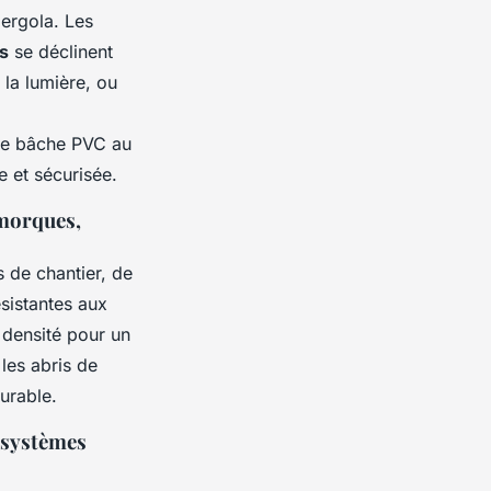
pergola. Les
s
se déclinent
 la lumière, ou
n de bâche PVC au
 et sécurisée.
emorques,
 de chantier, de
ésistantes aux
 densité pour un
les abris de
urable.
, systèmes