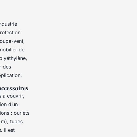
ndustrie
rotection
coupe-vent,
mobilier de
olyéthylène,
r des
plication.
accessoires
 à couvrir,
ion d’un
ons : ourlets
 m), tubes
 Il est