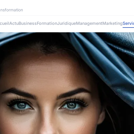
ansformation
cueil
Actu
Business
Formation
Juridique
Management
Marketing
Servi