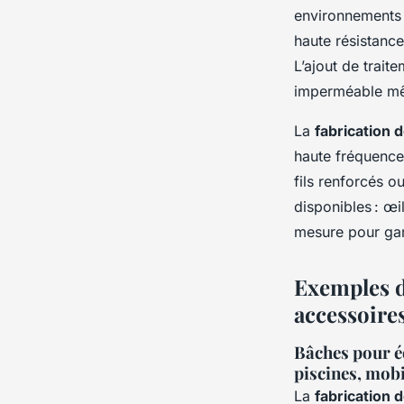
environnements 
haute résistance
L’ajout de trait
imperméable mêm
La
fabrication 
haute fréquence
fils renforcés o
disponibles : œi
mesure pour gara
Exemples d
accessoir
Bâches pour éq
piscines, mobi
La
fabrication 