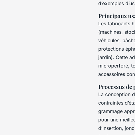
d’exemples d’u
Principaux usa
Les fabricants 
(machines, stock
véhicules, bâch
protections éph
jardin). Cette 
microperforé, to
accessoires comm
Processus de p
La conception dé
contraintes d’ét
grammage approp
pour une meilleu
d’insertion, jon