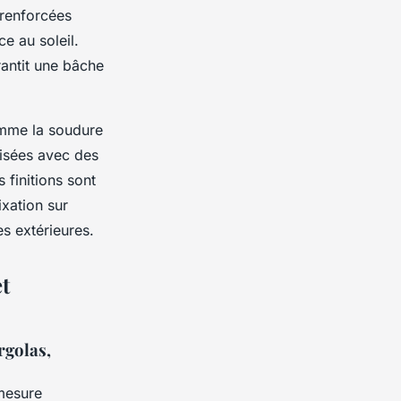
 renforcées
ce au soleil.
arantit une bâche
omme la soudure
lisées avec des
 finitions sont
ixation sur
es extérieures.
t
rgolas,
mesure