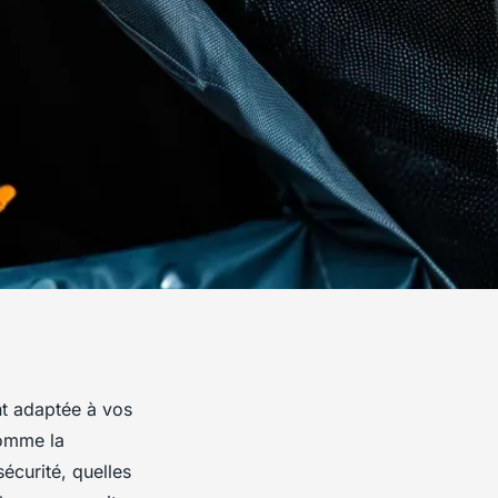
nt adaptée à vos
comme la
écurité, quelles