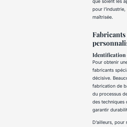
que soient les 
pour l’industrie,
Jules
•
5 juillet 2025
•
5 min de lecture
maîtrisée.
Fabricants
personnali
Identification 
Pour obtenir un
fabricants spéci
décisive. Beauco
fabrication de b
du processus d
des techniques 
garantir durabili
D’ailleurs, pou