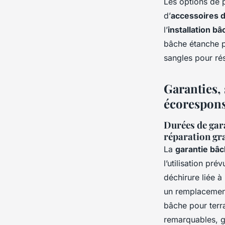
Les options de 
d’
accessoires d
l’
installation b
bâche étanche pr
sangles pour rés
Garanties,
écorespons
Durées de gara
réparation gr
La
garantie bâ
l’utilisation pr
déchirure liée à
un remplacement
bâche pour terra
remarquables, ga