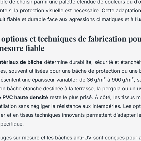
ble de choisir parmi une palette étendue de couleurs ou d’
te si la protection visuelle est nécessaire. Cette adaptation
uit fiable et durable face aux agressions climatiques et à l’
 options et techniques de fabrication po
mesure fiable
atériaux de bâche
détermine durabilité, sécurité et étanché
tes, souvent utilisées pour une bâche de protection ou une
ésentent une épaisseur variable : de 36 g/m² à 900 g/m², se
ion bâche étanche destinée à la terrasse, la pergola ou un 
le
PVC haute densité
reste le plus prisé. À côté, les tissus 
ntilation sans négliger la résistance aux intempéries. Les op
er et en tissus techniques innovants permettent d’adapter le
pécifique.
fuges sur mesure et les bâches anti-UV sont conçues pour af