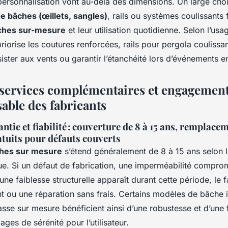
personnalisation vont au-delà des dimensions. Un large cho
e bâches (œillets, sangles)
, rails ou systèmes coulissants f
âches sur-mesure
et leur utilisation quotidienne. Selon l’usag
iorise les coutures renforcées, rails pour pergola coulissan
ister aux vents ou garantir l’étanchéité lors d’événements en 
 services complémentaires et engagemen
able des fabricants
ntie et fiabilité : couverture de 8 à 15 ans, remplacem
atuits pour défauts couverts
ches sur mesure
s’étend généralement de 8 à 15 ans selon
évue. Si un défaut de fabrication, une imperméabilité compr
 une faiblesse structurelle apparaît durant cette période, le 
 ou une réparation sans frais. Certains modèles de bâche
sse sur mesure bénéficient ainsi d’une robustesse et d’une f
ges de sérénité pour l’utilisateur.