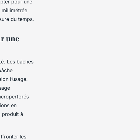
opter pour une
 millimétrée
usure du temps.
ur une
ité. Les bâches
 bâche
lon l’usage.
usage
microperforés
tions en
 produit à
fronter les