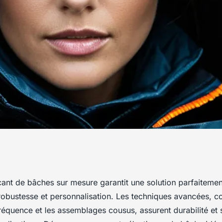
 sur mesure :
icant de bâches sur mesure garantit une solution parfaiteme
t robustesse et personnalisation. Les techniques avancées, 
lisation assurées
équence et les assemblages cousus, assurent durabilité et s