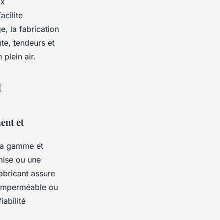
ix
acilite
e, la fabrication
te, tendeurs et
plein air.
t
ent et
 la gamme et
omise ou une
fabricant assure
 imperméable ou
iabilité