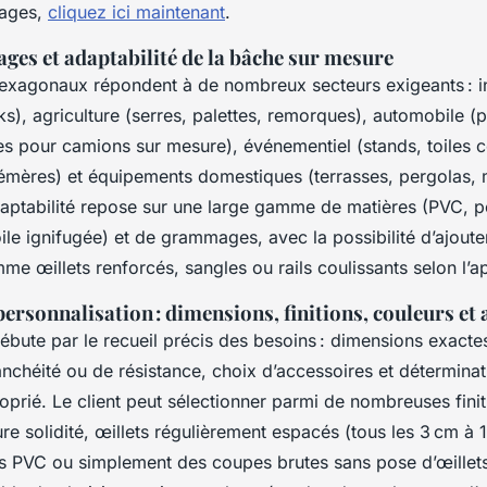
sages,
cliquez ici maintenant
.
ges et adaptabilité de la bâche sur mesure
hexagonaux répondent à de nombreux secteurs exigeants : i
s), agriculture (serres, palettes, remorques), automobile (p
es pour camions sur mesure), événementiel (stands, toiles 
émères) et équipements domestiques (terrasses, pergolas, 
adaptabilité repose sur une large gamme de matières (PVC, p
ile ignifugée) et de grammages, avec la possibilité d’ajoute
e œillets renforcés, sangles ou rails coulissants selon l’ap
ersonnalisation : dimensions, finitions, couleurs et 
bute par le recueil précis des besoins : dimensions exactes
anchéité ou de résistance, choix d’accessoires et déterminat
rié. Le client peut sélectionner parmi de nombreuses finiti
re solidité, œillets régulièrement espacés (tous les 3 cm à 1
cs PVC ou simplement des coupes brutes sans pose d’œillets.