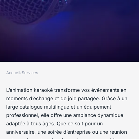
Accueil
›
Services
SERVICES
Animation karaoké : l'art
L’animation karaoké transforme vos événements en
moments d’échange et de joie partagée. Grâce à un
d'animer vos rencontres
large catalogue multilingue et un équipement
festives
professionnel, elle offre une ambiance dynamique
adaptée à tous âges. Que ce soit pour un
Jules
•
26 août 2025
•
5 min de lecture
anniversaire, une soirée d’entreprise ou une réunion