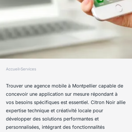
Accueil
›
Services
SERVICES
Agence application mobile
Trouver une agence mobile à Montpellier capable de
concevoir une application sur mesure répondant à
Montpellier : vos projets sur
vos besoins spécifiques est essentiel. Citron Noir allie
mesure
expertise technique et créativité locale pour
développer des solutions performantes et
Jules
•
19 septembre 2025
•
3 min de lecture
personnalisées, intégrant des fonctionnalités